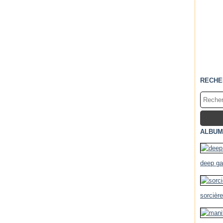
RECHE
ALBUM
deep g
sorcièr