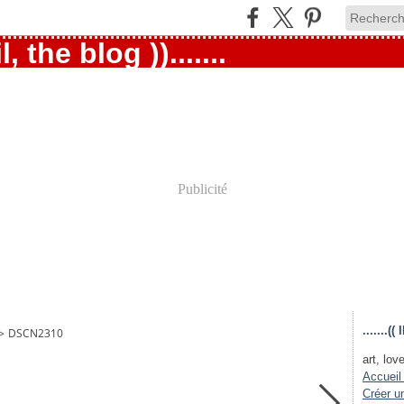
Publicité
.......
>
DSCN2310
art, love
Accueil
Créer u