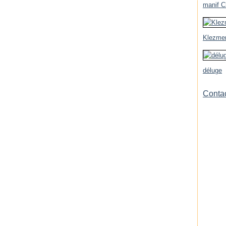
manif Ch
Klezmer
déluge
Contac