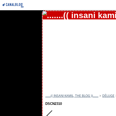
.......(( INSANI KAMIL, THE BLOG )).......
>
DÉLUGE
DSCN2310