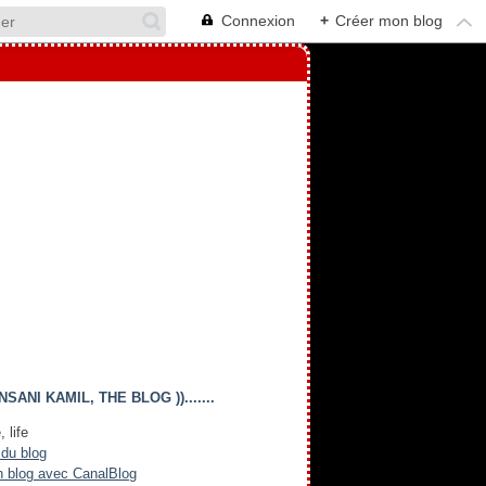
Connexion
+
Créer mon blog
(( INSANI KAMIL, THE BLOG )).......
, life
 du blog
n blog avec CanalBlog