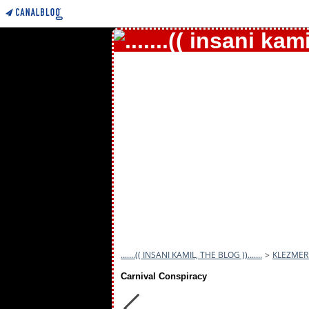
.......(( INSANI KAMIL, THE BLOG )).......
>
KLEZMER
Carnival Conspiracy