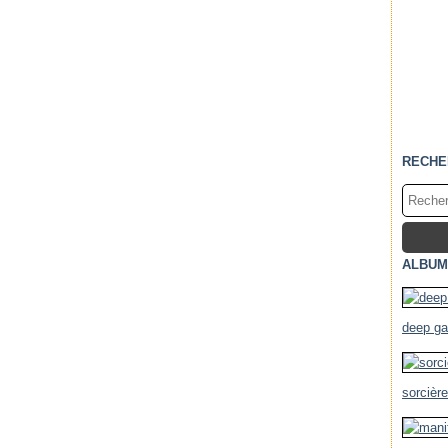
RECHE
ALBUM
deep g
sorcièr