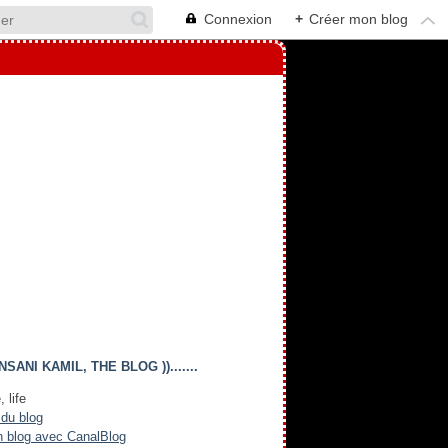
Connexion
+
Créer mon blog
(( INSANI KAMIL, THE BLOG )).......
, life
 du blog
n blog avec CanalBlog