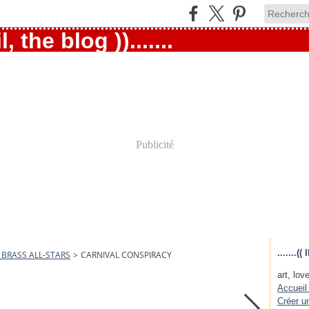
Publicité
.......
 BRASS ALL-STARS
>
CARNIVAL CONSPIRACY
art, love
Accueil
Créer u