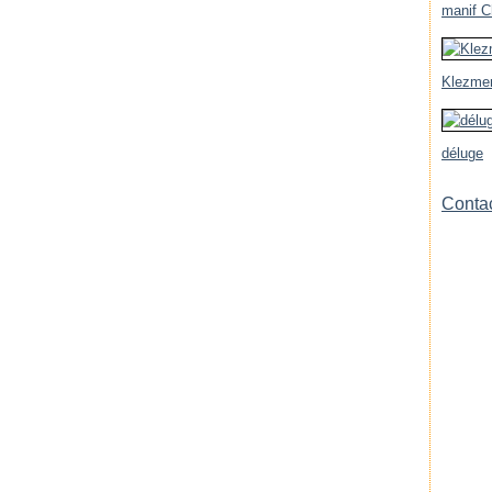
manif Ch
Klezmer
déluge
Contac