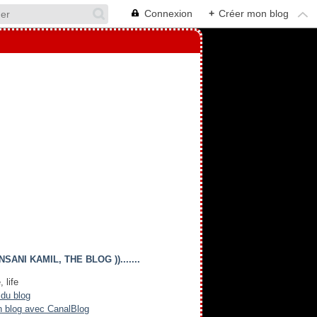
Connexion
+
Créer mon blog
(( INSANI KAMIL, THE BLOG )).......
, life
 du blog
n blog avec CanalBlog