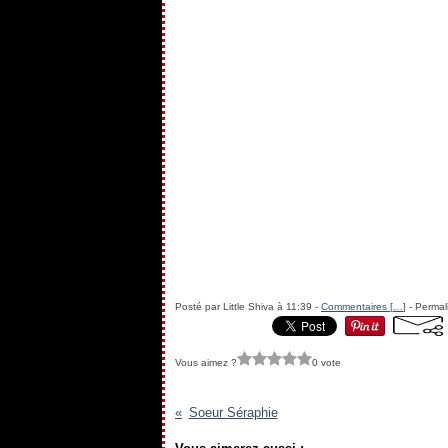
Posté par Little Shiva à 11:39 -
Commentaires [
…
]
- Permal
Vous aimez ?
0 vote
Soeur Séraphie