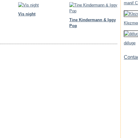
manif Ch
Vis night
Tine Kindermann & Iggy
Klezmer
Pop
déluge
Contac