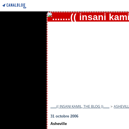
.......(( INSANI KAMIL, THE BLOG )).......
>
ASHEVIL
31 octobre 2006
Asheville