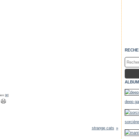
RECHE
ALBUM
ien [
#
]
deep g
sorcièr
strange cats