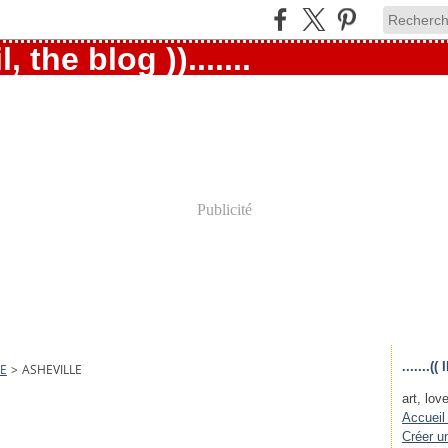
Publicité
.......
LE
>
ASHEVILLE
art, love
Accueil
Créer u