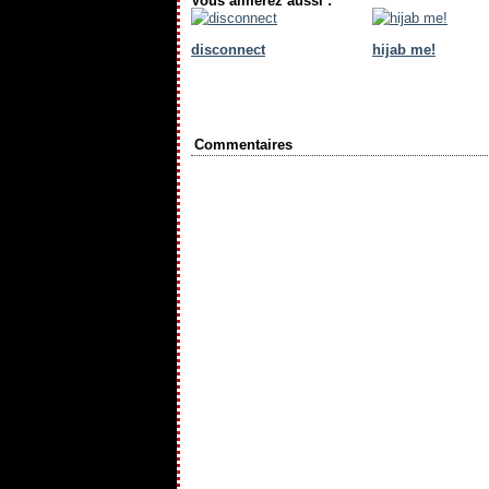
Vous aimerez aussi :
disconnect
hijab me!
Commentaires