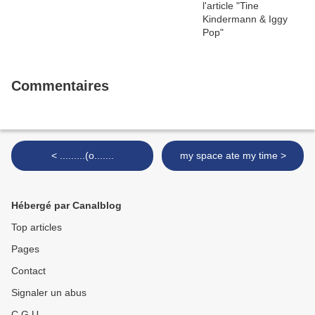
Commentaires
< .........(o.......
my space ate my time >
Hébergé par Canalblog
Top articles
Pages
Contact
Signaler un abus
C.G.U.