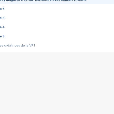
e 6
e 5
e 4
e 3
s créatrices de la VF !
e 2
e 1
e Mektoub My Love arrive enfin ! Rencontre avec Shaïn Boumedine et Sal
i : après Toni en famille
elle réalise le bouleversant Dites lui que je l'aime
ais ! Rencontre autour de Vie privée de Rebecca Zlotowski
 de Marguerite, Grave... Rencontre avec Ella Rumpf