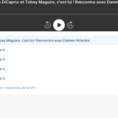
 DiCaprio et Tobey Maguire, c'est lui ! Rencontre avec Dam
bey Maguire, c'est lui ! Rencontre avec Damien Witecka
e 6
e 5
e 4
e 3
s créatrices de la VF !
e 2
e 1
e Mektoub My Love arrive enfin ! Rencontre avec Shaïn Boumedine et Sal