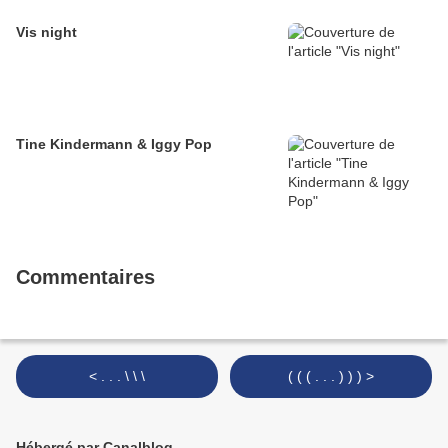
Vis night
Tine Kindermann & Iggy Pop
Commentaires
< . . . \ \ \
( ( ( . . . ) ) ) >
Hébergé par Canalblog