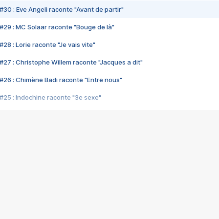
#30 : Eve Angeli raconte "Avant de partir"
#29 : MC Solaar raconte "Bouge de là"
28 : Lorie raconte "Je vais vite"
#27 : Christophe Willem raconte "Jacques a dit"
#26 : Chimène Badi raconte "Entre nous"
#25 : Indochine raconte "3e sexe"
#24 : Zaho raconte "C'est chelou"
#23 : Patrick Bruel raconte "Au café des délices"
#22 : Kyo raconte "Le chemin"
#21 : Nolwenn Leroy raconte "Cassé"
#20 : Patrick Hernandez raconte "Born to be alive"
#19 : Lorie raconte "Près de moi"