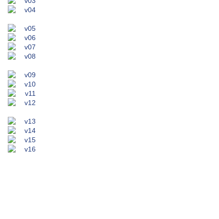
.
.
.