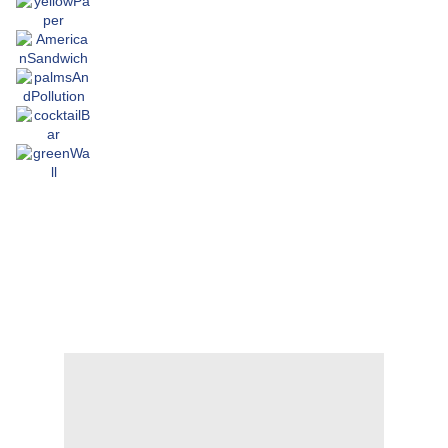
.
.
.
.