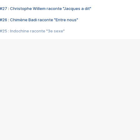
#27 : Christophe Willem raconte "Jacques a dit"
#26 : Chimène Badi raconte "Entre nous"
#25 : Indochine raconte "3e sexe"
#24 : Zaho raconte "C'est chelou"
#23 : Patrick Bruel raconte "Au café des délices"
#22 : Kyo raconte "Le chemin"
#21 : Nolwenn Leroy raconte "Cassé"
#20 : Patrick Hernandez raconte "Born to be alive"
#19 : Lorie raconte "Près de moi"
#18 : Michael Jones raconte "A nos actes manqués" (avec Jean-Jacque
#17 : Khaled raconte "Aïcha"
#16 : Corneille raconte "Parce qu'on vient de loin"