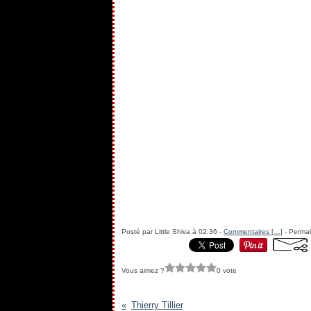
Posté par Little Shiva à 02:36 -
Commentaires [
…
]
- Permal
Vous aimez ?
0 vote
Thierry Tillier