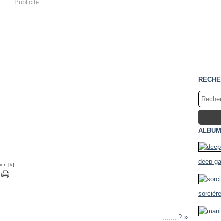
Publicité
RECHE
ALBUM
deep g
ien [
#
]
sorcièr
;;;;;;; ?