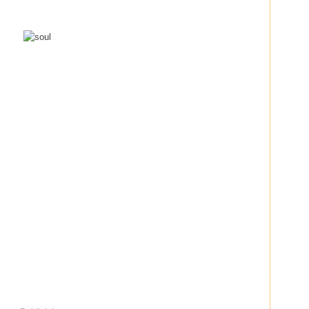
.
.
.
.
.