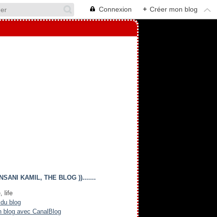
Connexion
+
Créer mon blog
(( INSANI KAMIL, THE BLOG )).......
, life
 du blog
n blog avec CanalBlog