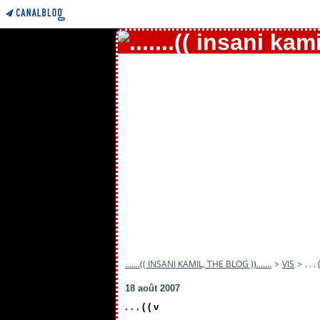
.......(( INSANI KAMIL, THE BLOG )).......
>
VIS
>
. . .
18 août 2007
. . . ( ( v