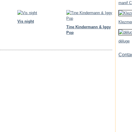
manif Ch
Vis night
Klezmer
Tine Kindermann & Iggy
Pop
déluge
Contac