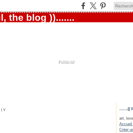
Publicité
.......
 ( ( V
art, love
Accueil
Créer u