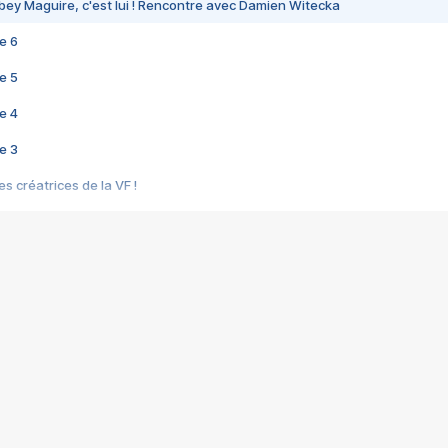
bey Maguire, c'est lui ! Rencontre avec Damien Witecka
e 6
e 5
e 4
e 3
s créatrices de la VF !
e 2
e 1
e Mektoub My Love arrive enfin ! Rencontre avec Shaïn Boumedine et Sal
i : après Toni en famille
elle réalise le bouleversant Dites lui que je l'aime
ais ! Rencontre autour de Vie privée de Rebecca Zlotowski
 de Marguerite, Grave... Rencontre avec Ella Rumpf