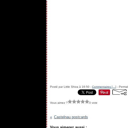
Posté par Little Shiva à 16:50 -
Commentaires [
…
]
- Permal
Vous aimez ?
0 vote
Castelnau postcards
Vous aimerez aussi :