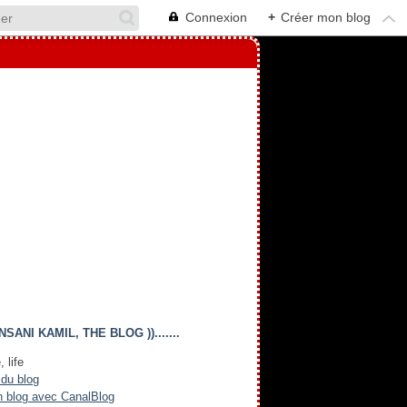
Connexion
+
Créer mon blog
(( INSANI KAMIL, THE BLOG )).......
, life
 du blog
n blog avec CanalBlog