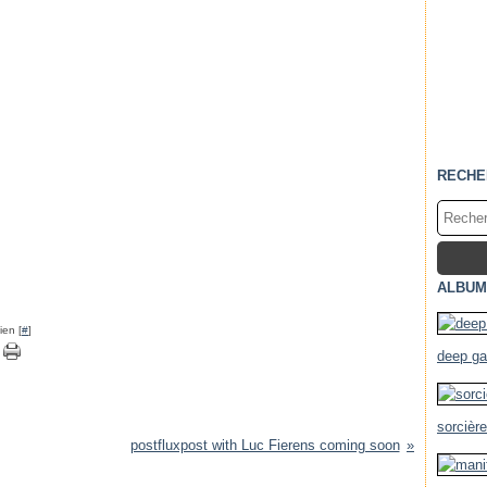
RECHE
ALBUM
ien [
#
]
deep g
sorcièr
postfluxpost with Luc Fierens coming soon