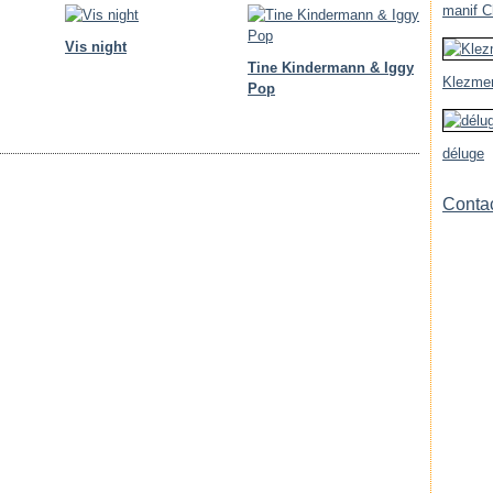
manif Ch
Vis night
Tine Kindermann & Iggy
Klezmer
Pop
déluge
Contac