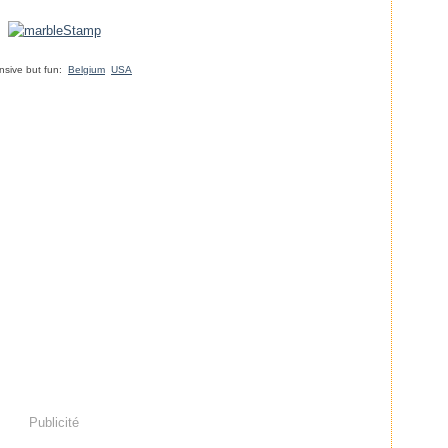
.
.
nsive but fun:
Belgium
USA
.
Publicité