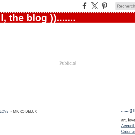
Publicité
.......
 LOVE
>
MICRO DELUX
art, love
Accueil
Créer u