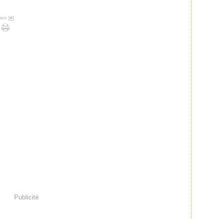
ien [
#
]
Publicité