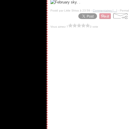
. .
Posté par Little Shiva à 23:59 -
Commentaires [
…
]
- Permal
Vous aimez ?
0 vote