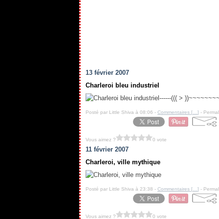
13 février 2007
Charleroi bleu industriel
------((( > ))~~~~~~~~
Posté par Little Shiva à 08:06 -
Commentaires [
…
]
- Permal
Vous aimez ?
0 vote
11 février 2007
Charleroi, ville mythique
Posté par Little Shiva à 23:38 -
Commentaires [
…
]
- Permal
Vous aimez ?
0 vote