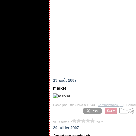
19 août 2007
market
. . . . . .
Posté par Little Shiva à 10:48 -
Commentaires [
…
]
- Permal
Vous aimez ?
0 vote
20 juillet 2007
American sandwich