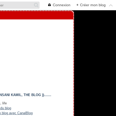
Connexion
+
Créer mon blog
(( INSANI KAMIL, THE BLOG )).......
, life
 du blog
n blog avec CanalBlog