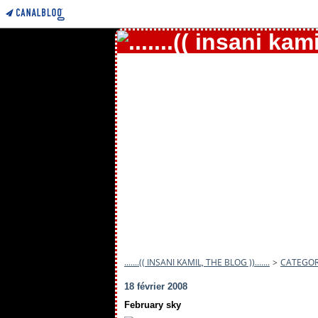
.......(( INSANI KAMIL, THE BLOG )).......
>
CATEGOR
18 février 2008
February sky