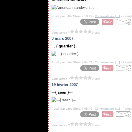
.. ....
Posté par Little Shiva à 13:19 -
Commentaires [
…
]
- Permal
Vous aimez ?
0 vote
3 mars 2007
. . ( quartier ) .
. . .
Posté par Little Shiva à 04:03 -
Commentaires [
…
]
- Permal
Vous aimez ?
0 vote
19 février 2007
---{ seen }---
. . .
Posté par Little Shiva à 09:49 -
Commentaires [
…
]
- Permal
Vous aimez ?
0 vote