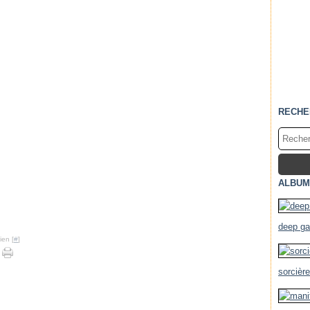
RECHE
ALBUM
deep g
ien [
#
]
sorcièr