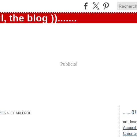
Publicité
.......
IES
>
CHARLEROI
art, love
Accueil
Créer u