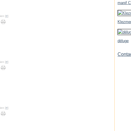
manif Ch
ien [
#
]
Klezmer
déluge
Contac
ien [
#
]
ien [
#
]