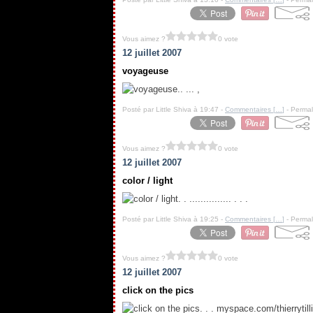
Vous aimez ?
0 vote
12 juillet 2007
voyageuse
.. ... ,
Posté par Little Shiva à 19:47 -
Commentaires [
…
]
- Permal
Vous aimez ?
0 vote
12 juillet 2007
color / light
. . ............... . . .
Posté par Little Shiva à 19:25 -
Commentaires [
…
]
- Permal
Vous aimez ?
0 vote
12 juillet 2007
click on the pics
. . . myspace.com/thierrytil