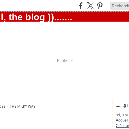
Publicité
.......
IES
>
THE MILKY WAY
art, love
Accueil
Créer u