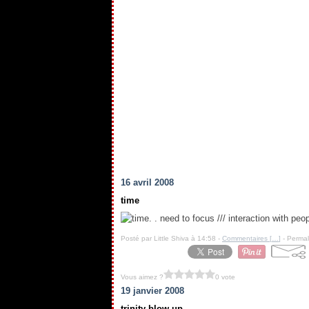
16 avril 2008
time
. . need to focus /// interaction with peop
Posté par Little Shiva à 14:58 -
Commentaires [
…
]
- Permal
Vous aimez ?
0 vote
19 janvier 2008
trinity blow-up