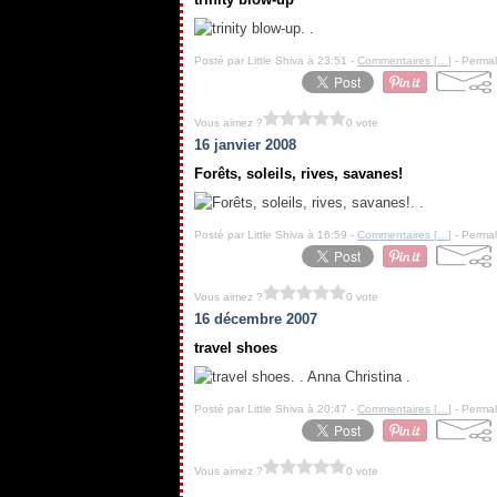
. .
Posté par Little Shiva à 23:51 -
Commentaires [
…
]
- Permal
Vous aimez ?
0 vote
16 janvier 2008
Forêts, soleils, rives, savanes!
. .
Posté par Little Shiva à 16:59 -
Commentaires [
…
]
- Permal
Vous aimez ?
0 vote
16 décembre 2007
travel shoes
. . Anna Christina .
Posté par Little Shiva à 20:47 -
Commentaires [
…
]
- Permal
Vous aimez ?
0 vote