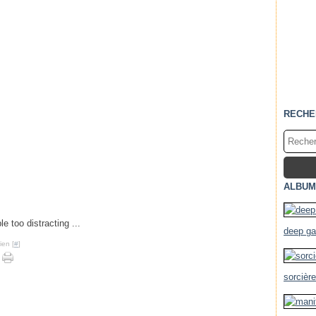
RECHE
ALBUM
le too distracting ...
deep g
ien [
#
]
sorcièr