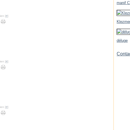
manif Ch
ien [
#
]
Klezmer
déluge
Contac
ien [
#
]
ien [
#
]