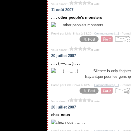
Vous aimez ?
0 vote
11 août 2007
. . . other people's monsters
. . . .
Posté par Little Shiva à 13:20 -
Commentaires [
…
]
- Permal
Vous aimez ?
0 vote
20 juillet 2007
. . . ( ----,,,,, ) . . .
.. . . Silence is only frigh
frayantque pour les gens q
Posté par Little Shiva à 13:53 -
Commentaires [
…
]
- Permal
Vous aimez ?
0 vote
20 juillet 2007
chez nous
.. ... . .
Posté par Little Shiva à 13:10 -
Commentaires [
…
]
- Permal