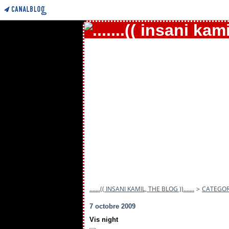
.......(( INSANI KAMIL, THE BLOG )).......
>
CATEGOR
7 octobre 2009
Vis night