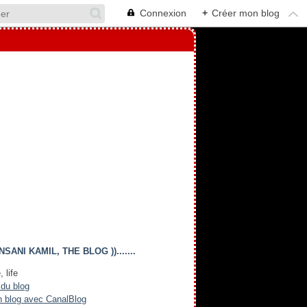
Connexion
+
Créer mon blog
(( INSANI KAMIL, THE BLOG )).......
, life
 du blog
n blog avec CanalBlog