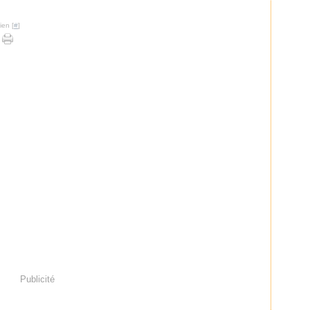
ien [
#
]
Publicité