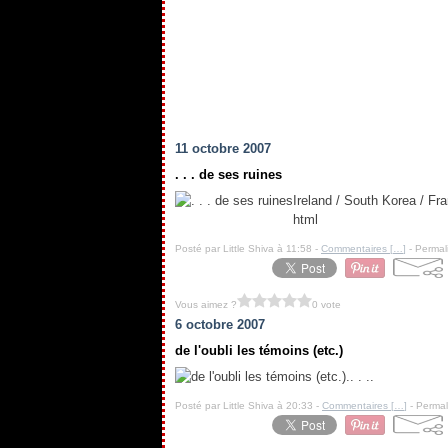
11 octobre 2007
. . . de ses ruines
Ireland / South Korea / Fr
html
Posté par Little Shiva à 11:58 -
Commentaires [
…
]
- Permal
Vous aimez ?
0 vote
6 octobre 2007
de l'oubli les témoins (etc.)
.. . ..
Posté par Little Shiva à 20:33 -
Commentaires [
…
]
- Permal