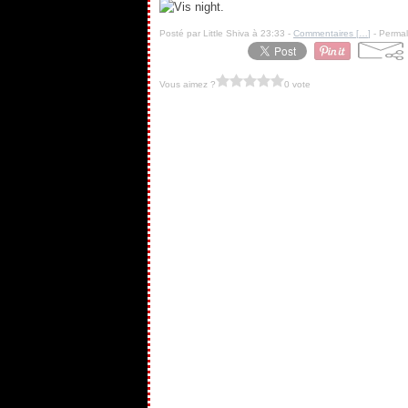
.
Posté par Little Shiva à 23:33 -
Commentaires [
…
]
- Permal
Vous aimez ?
0 vote