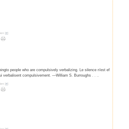
ien [
#
]
teningto people who are compulsively verbalizing. Le silence n'est ef
ui verbalisent compulsivement. —William S. Burroughs . . ..
ien [
#
]
ien [
#
]