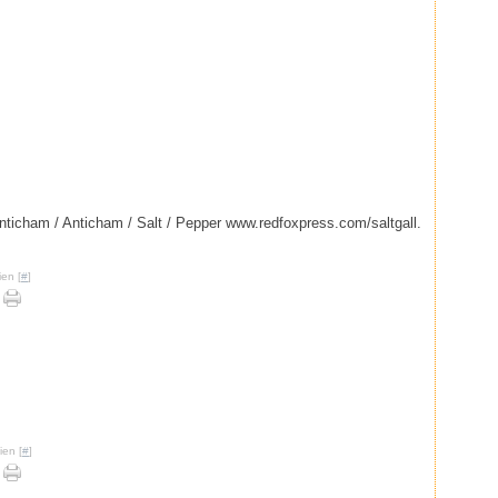
anticham / Anticham / Salt / Pepper www.redfoxpress.com/saltgall.
ien [
#
]
ien [
#
]