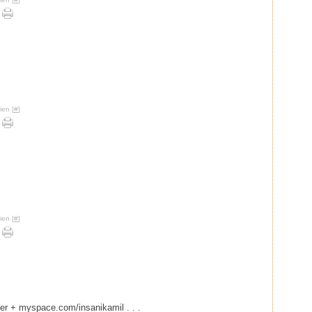
ien [
#
]
ien [
#
]
lier + myspace.com/insanikamil . . .