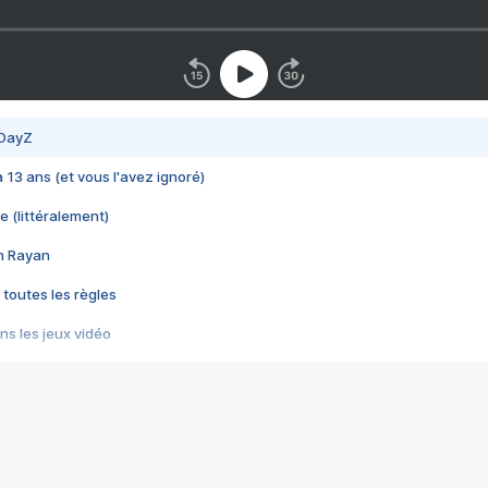
 DayZ
 a 13 ans (et vous l'avez ignoré)
e (littéralement)
im Rayan
 toutes les règles
s les jeux vidéo
us choquant de Rockstar ? - Le scandale BULLY
e plus moche de Steam
du RÊVE tourne au CAUCHEMAR