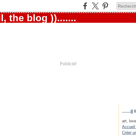
Publicité
.......
art, love
Accueil
Créer u