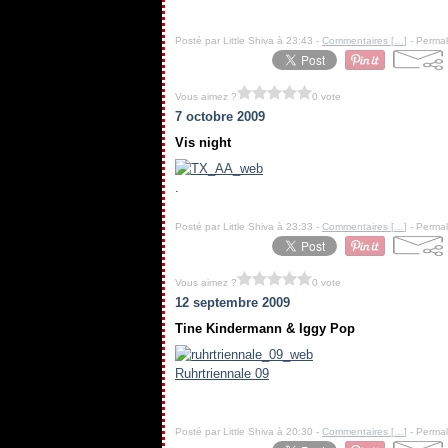
.
Posté par Little Shiva à 23:43 -
Commentaires [
…
]
- Permal
Vous aimez ?
0 vote
7 octobre 2009
Vis night
.
Posté par Little Shiva à 23:33 -
Commentaires [
…
]
- Permal
Vous aimez ?
0 vote
12 septembre 2009
Tine Kindermann & Iggy Pop
Ruhrtriennale 09
.
Posté par Little Shiva à 20:30 -
Commentaires [
…
]
- Permal