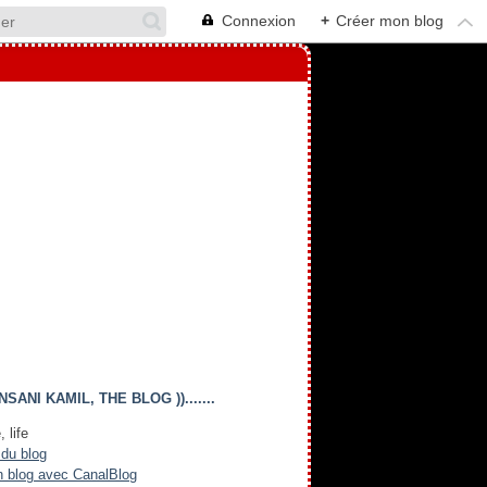
Connexion
+
Créer mon blog
(( INSANI KAMIL, THE BLOG )).......
, life
 du blog
n blog avec CanalBlog