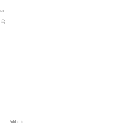
ien [
#
]
Publicité