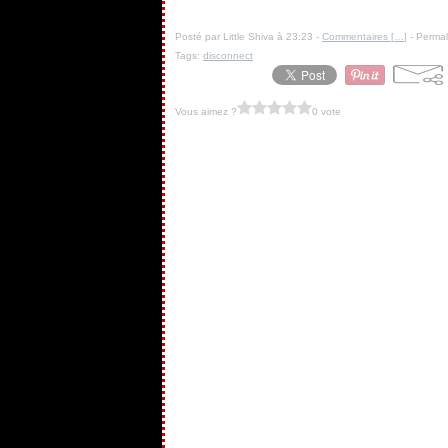
Posté par Little Shiva à 23:23 -
Commentaires [
…
]
- Permal
Tags:
disconnect
Vous aimez ?
0 vote