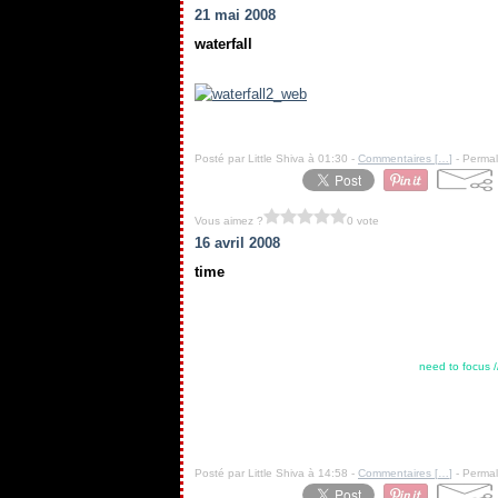
21 mai 2008
waterfall
.
Posté par Little Shiva à 01:30 -
Commentaires [
…
]
- Permal
Vous aimez ?
0 vote
16 avril 2008
time
need to focus //
Posté par Little Shiva à 14:58 -
Commentaires [
…
]
- Permal