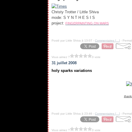
Christy Trotter / Little Shiva
mode: S Y N T H E S I S
project:
FINGERPAINTING ON MARS
.
Posté par Little Shiva à 13:07 -
Commentaires [
…
]
- Permal
Vous aimez ?
0 vote
31 juillet 2008
holy sparks variations
thank
Posté par Little Shiva à 23:46 -
Commentaires [
…
]
- Permal
Vous aimez ?
0 vote