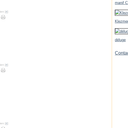
manif Ch
ien [
#
]
Klezmer
déluge
Contac
ien [
#
]
ien [
#
]