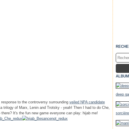
RECHE
ALBUM
deep g
s a response to the controversy surrounding
veiled NPA candidate
a trilogy of Marx, Lenin and Trotsky - yeah! Then I had to do Che,
p there? It's the fun new game everyone can play: hijab me!
sorcièr