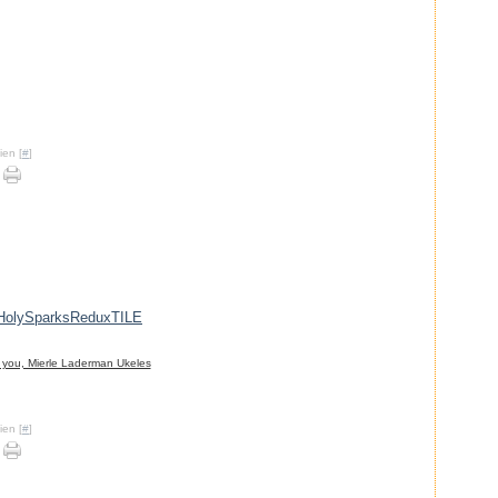
ien [
#
]
.
.
 you, Mierle Laderman Ukeles
.
ien [
#
]