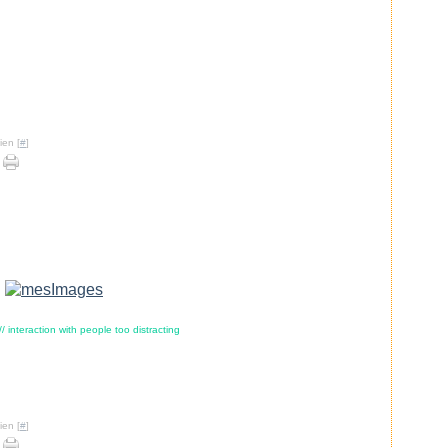
ien [
#
]
.
.
/ interaction with people too distracting
.
.
.
ien [
#
]