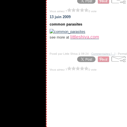
Vous aimez ?
0 vote
13 juin 2009
common parasites
littleshiva.com
see more at
.
Posté par Little Shiva à 08:24 -
Commentaires [
…
]
- Permal
Vous aimez ?
0 vote